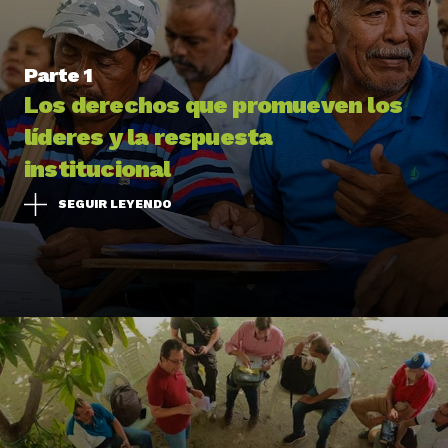
Parte 1
Los derechos que promueven los
líderes y la respuesta
institucional
SEGUIR LEYENDO
El activismo de los defensores se concentra
en el trabajo con las comunidades
El
92% de las personas
que participan en el Pulso
se consideran defensoras de derechos humanos.