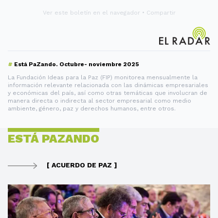
Ver este boletín en el navegador
•
Compartir
#
Está PaZando. Octubre- noviembre 2025
La Fundación Ideas para la Paz (FIP) monitorea mensualmente la
información relevante relacionada con las dinámicas empresariales
y económicas del país, así como otras temáticas que involucran de
manera directa o indirecta al sector empresarial como medio
ambiente, género, paz y derechos humanos, entre otros.
ESTÁ PAZANDO
[ ACUERDO DE PAZ ]