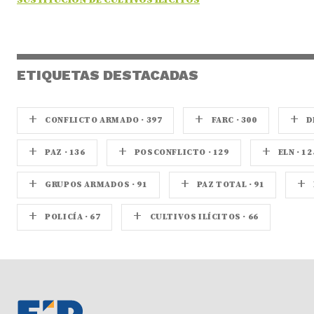
SUSTITUCIÓN DE CULTIVOS ILÍCITOS
ETIQUETAS DESTACADAS
+
+
+
CONFLICTO ARMADO · 397
FARC · 300
D
+
+
+
PAZ · 136
POSCONFLICTO · 129
ELN · 12
+
+
+
GRUPOS ARMADOS · 91
PAZ TOTAL · 91
+
+
POLICÍA · 67
CULTIVOS ILÍCITOS · 66