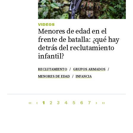
VIDEOS
Menores de edad en el
frente de batalla: ¿qué hay
detrás del reclutamiento
infantil?
RECLUTAMIENTO
GRUPOS ARMADOS
MENORES DE EDAD
INFANCIA
‹‹
‹
1
2
3
4
5
6
7
›
››