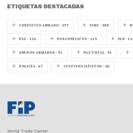
ETIQUETAS DESTACADAS
+
+
+
CONFLICTO ARMADO · 397
FARC · 300
D
+
+
+
PAZ · 136
POSCONFLICTO · 129
ELN · 12
+
+
+
GRUPOS ARMADOS · 91
PAZ TOTAL · 91
+
+
POLICÍA · 67
CULTIVOS ILÍCITOS · 66
World Trade Center