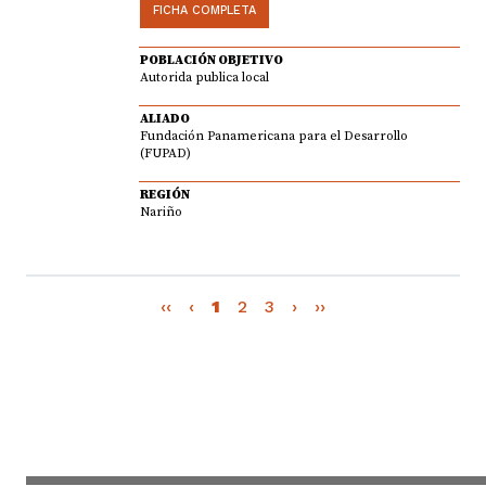
FICHA COMPLETA
POBLACIÓN OBJETIVO
Autorida publica local
ALIADO
Fundación Panamericana para el Desarrollo
(FUPAD)
REGIÓN
Nariño
‹‹
‹
1
2
3
›
››