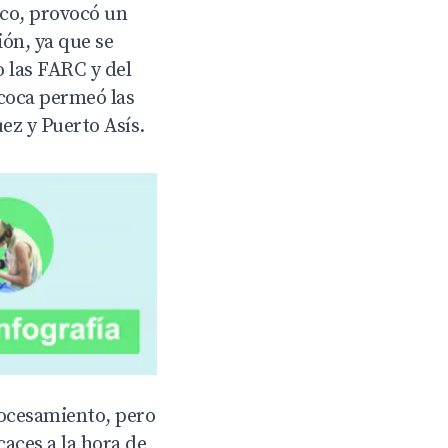
ico, provocó un
ión, ya que se
 las FARC y del
 coca permeó las
ez y Puerto Asís.
rocesamiento, pero
aces a la hora de