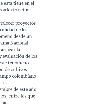
e esta tiene en el
 contexto actual.
talecer proyectos
realidad de las
enómeno desde un
grama Nacional
rantizar la
y evaluación de los
 este fenómeno.
ón de cultivos
l campo colombiano
era.
iembre de este año
os, entre los que
país.