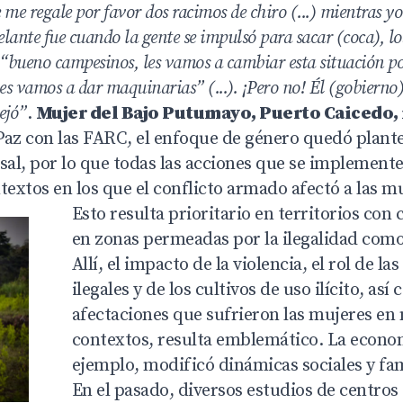
ue me regale por favor dos racimos de chiro (...) mientras y
lante fue cuando la gente se impulsó para sacar (coca), lo
: “bueno campesinos, les vamos a cambiar esta situación p
les vamos a dar maquinarias” (...). ¡Pero no! Él (gobierno
dejó”
.
Mujer del Bajo Putumayo, Puerto Caicedo,
Paz con las FARC, el enfoque de género quedó plan
sal, por lo que todas las acciones que se implement
textos en los que el conflicto armado afectó a las m
Esto resulta prioritario en territorios con c
en zonas permeadas por la ilegalidad com
Allí, el impacto de la violencia, el rol de l
ilegales y de los cultivos de uso ilícito, así
afectaciones que sufrieron las mujeres en
contextos, resulta emblemático. La econom
ejemplo, modificó dinámicas sociales y fam
En el pasado, diversos estudios de centros 