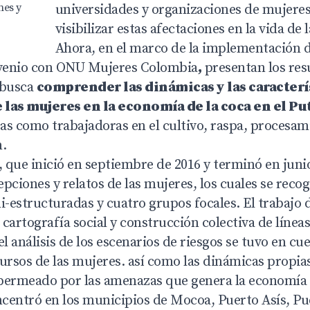
nes y
universidades y organizaciones de mujere
visibilizar estas afectaciones en la vida de 
Ahora, en el marco de la implementación 
nvenio con ONU Mujeres Colombia
,
presentan
los re
busca
comprender las dinámicas y las caracterís
 las mujeres en la economía de la coca en el P
icas como trabajadoras
en el cultivo, raspa, procesam
n.
, que inició en septiembre de 2016 y terminó en juni
cepciones y
relatos de las mujeres
, los cuales se reco
i-estructuradas y cuatro grupos focales. El trabajo
artografía social y construcción colectiva de línea
el análisis de los escenarios de riesgos se tuvo en cue
ursos de las mujeres. así como las dinámicas propias
ermeado por las amenazas que genera la economía 
oncentró en los municipios de Mocoa, Puerto Asís, Pu