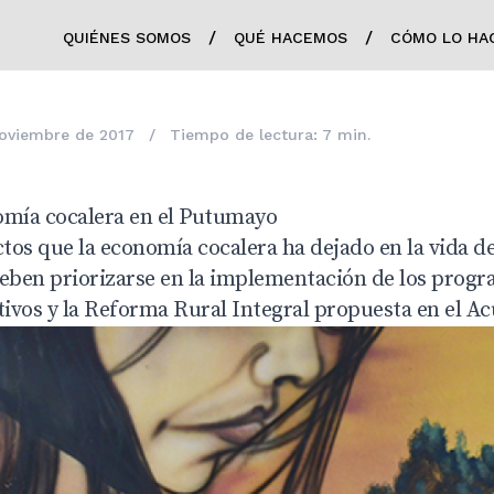
/
/
QUIÉNES SOMOS
QUÉ HACEMOS
CÓMO LO HA
oviembre de 2017
/
Tiempo de lectura: 7 min.
omía cocalera en el Putumayo
os que la economía cocalera ha dejado en la vida de
ben priorizarse en la implementación de los progr
tivos y la Reforma Rural Integral propuesta en el A