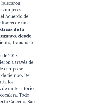
s buscaron
las mujeres.
del Acuerdo de
sultados de una
ticas de la
utumayo, desde
iento, transporte
o de 2017,
gieron a través de
 de campo se
s de tiempo. De
nta los
 de un territorio
cocalera. Todo
erto Caicedo, San