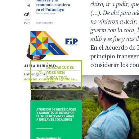
chiro, ir a pedir, q
(…). De ahí para ade
GÉNICA MAZZOLDI DÍAZ
no vinieron a decir
FIP Alumni
guerra con la coca, 
salió y se fue y nos 
En el Acuerdo de 
principio transver
considerar los con
AURA DURÁN D.
DESCARGUE EL
RESUMEN
Investigadora
EJECUTIVO
aduran.contratista@ideaspaz.org
(PDF)