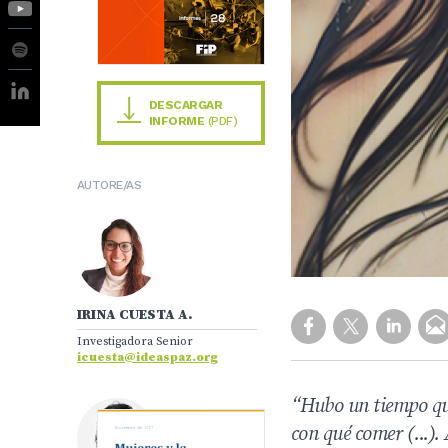
DESCARGAR
INFORME
(PDF)
AUTORE/AS
IRINA CUESTA A.
Investigadora Senior
icuesta@ideaspaz.org
“Hubo un tiempo que
con qué comer (...).