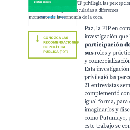
Esta investigación de la FIP privilegia las percepcio
relatos de las mujeres vinculadas a diferentes
momentos de la economía de la coca.
Paz, la FIP en co
investigación
que 
CONOZCA LAS
RECOMENDACIONES
participación de
DE POLÍTICA
sus
roles y práct
PÚBLICA
(PDF)
y comercializació
Esta investigación
privilegió las per
21 entrevistas sem
complementó con c
igual forma, para 
imaginarios y disc
como Putumayo, p
este trabajo se c