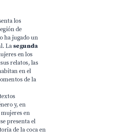
enta los
región de
vo ha jugado un
al. La
segunda
ujeres en los
sus relatos, las
abitan en el
momentos de la
textos
énero y, en
s mujeres en
se presenta el
oria de la coca en