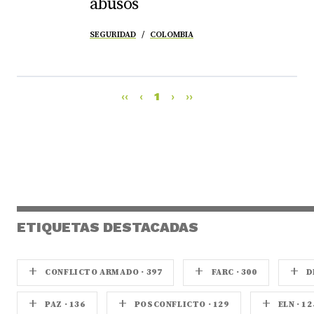
abusos
SEGURIDAD
COLOMBIA
‹‹
‹
1
›
››
ETIQUETAS DESTACADAS
+
+
+
CONFLICTO ARMADO · 397
FARC · 300
D
+
+
+
PAZ · 136
POSCONFLICTO · 129
ELN · 12