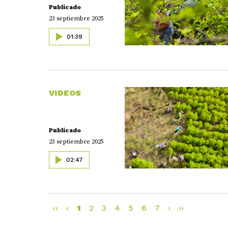
Publicado
23 septiembre 2025
01:39
VIDEOS
Publicado
23 septiembre 2025
02:47
‹‹
‹
1
2
3
4
5
6
7
›
››