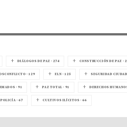
+
+
DIÁLOGOS DE PAZ · 274
CONSTRUCCIÓN DE PAZ · 2
+
+
OSCONFLICTO · 129
ELN · 125
SEGURIDAD CIUDADA
+
+
MADOS · 91
PAZ TOTAL · 91
DERECHOS HUMANOS 
+
POLICÍA · 67
CULTIVOS ILÍCITOS · 66