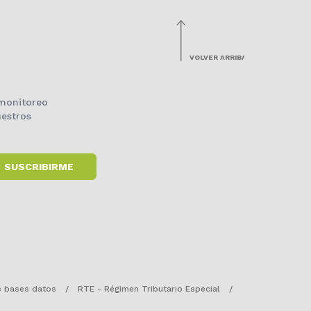
VOLVER ARRIBA
 monitoreo
estros
SUSCRIBIRME
e bases datos
/
RTE - Régimen Tributario Especial
/