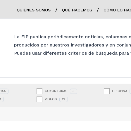
/
/
QUIÉNES SOMOS
QUÉ HACEMOS
CÓMO LO HA
La FIP publica periódicamente noticias, columnas
producidos por nuestros investigadores y en conju
Puedes usar diferentes criterios de búsqueda para fi
144
COYUNTURAS
3
FIP OPINA
9
VIDEOS
12