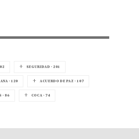
+
02
SEGURIDAD · 201
+
NA · 120
ACUERDO DE PAZ · 107
+
· 86
COCA · 74