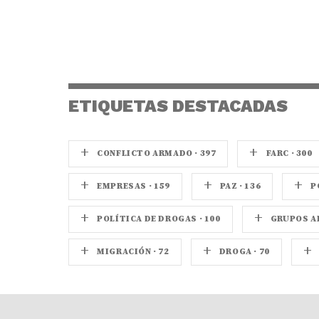
ETIQUETAS DESTACADAS
+
+
CONFLICTO ARMADO · 397
FARC · 300
+
+
+
EMPRESAS · 159
PAZ · 136
P
+
+
POLÍTICA DE DROGAS · 100
GRUPOS AR
+
+
+
MIGRACIÓN · 72
DROGA · 70