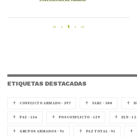
‹‹
‹
1
›
››
ETIQUETAS DESTACADAS
+
+
+
CONFLICTO ARMADO · 397
FARC · 300
D
+
+
+
PAZ · 136
POSCONFLICTO · 129
ELN · 12
+
+
+
GRUPOS ARMADOS · 91
PAZ TOTAL · 91