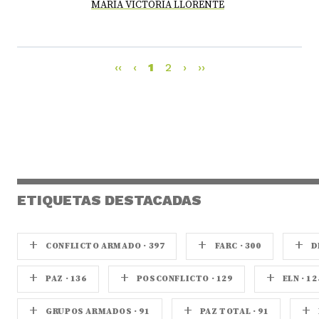
MARÍA VICTORIA LLORENTE
‹‹
‹
1
2
›
››
ETIQUETAS DESTACADAS
+
+
+
CONFLICTO ARMADO · 397
FARC · 300
D
+
+
+
PAZ · 136
POSCONFLICTO · 129
ELN · 12
+
+
+
GRUPOS ARMADOS · 91
PAZ TOTAL · 91