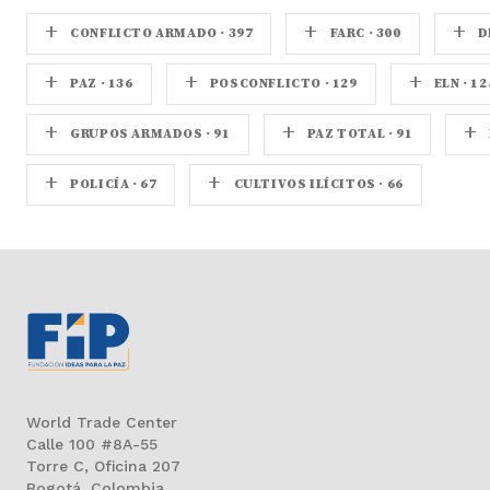
+
+
+
CONFLICTO ARMADO · 397
FARC · 300
D
+
+
+
PAZ · 136
POSCONFLICTO · 129
ELN · 12
+
+
+
GRUPOS ARMADOS · 91
PAZ TOTAL · 91
+
+
POLICÍA · 67
CULTIVOS ILÍCITOS · 66
World Trade Center
Calle 100 #8A-55
Torre C, Oficina 207
Bogotá, Colombia