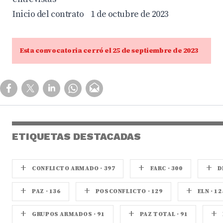
Inicio del contrato
1 de octubre de 2023
Esta convocatoria cerró el 25 de septiembre de 2023
ETIQUETAS DESTACADAS
+
+
+
CONFLICTO ARMADO · 397
FARC · 300
D
+
+
+
PAZ · 136
POSCONFLICTO · 129
ELN · 12
+
+
+
GRUPOS ARMADOS · 91
PAZ TOTAL · 91