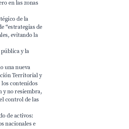
ero en las zonas
tégico de la
de “estrategias de
les, evitando la
pública y la
do una nueva
ión Territorial y
r los contenidos
n y no resiembra,
el control de las
do de activos:
os nacionales e