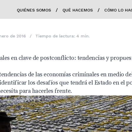
/
/
QUIÉNES SOMOS
QUÉ HACEMOS
CÓMO LO HA
nero de 2016
/
Tiempo de lectura: 4 min.
les en clave de postconflicto: tendencias y propues
 tendencias de las economías criminales en medio de
identificar los desafíos que tendrá el Estado en el po
cesita para hacerles frente.