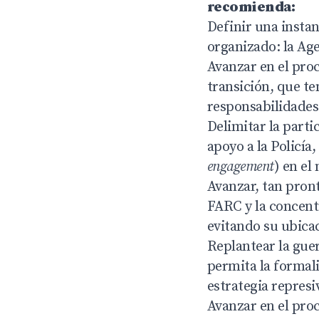
recomienda:
Definir una instanc
organizado: la Ag
Avanzar en el proc
transición, que te
responsabilidades
Delimitar la parti
apoyo a la Policía
engagement
) en e
Avanzar, tan pront
FARC y la concentr
evitando su ubicac
Replantear la guer
permita la formali
estrategia represi
Avanzar en el proc