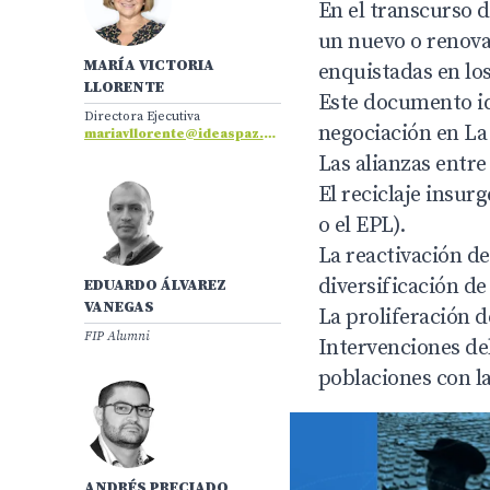
En el transcurso d
un nuevo o renovad
MARÍA VICTORIA
enquistadas en los
LLORENTE
Este documento id
Directora Ejecutiva
negociación en L
mariavllorente@ideaspaz.org
Las alianzas entre
El reciclaje insur
o el EPL).
La reactivación de
diversificación de
EDUARDO ÁLVAREZ
VANEGAS
La proliferación d
FIP Alumni
Intervenciones del
poblaciones con l
ANDRÉS PRECIADO