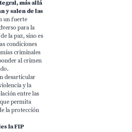
tegral, más allá
n y salen de las
n un fuerte
dverso para la
de la paz, sino es
as condiciones
omías criminales
sponder al crimen
ado.
en desarticular
iolencia y la
lación entre las
 que permita
de la protección
es la FIP