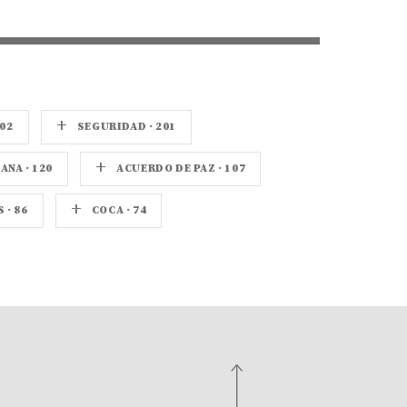
+
02
SEGURIDAD · 201
+
NA · 120
ACUERDO DE PAZ · 107
+
· 86
COCA · 74