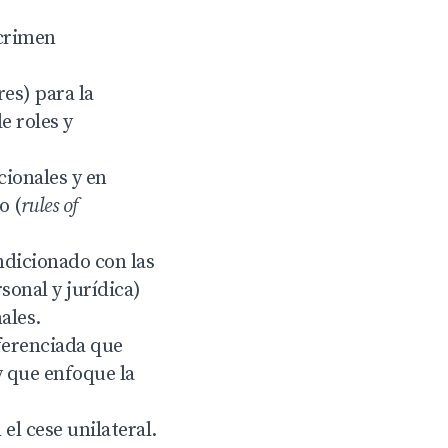
 crimen
es) para la
e roles y
cionales y en
o (
rules of
ondicionado con las
sonal y jurídica)
ales.
iferenciada que
y que enfoque la
el cese unilateral.