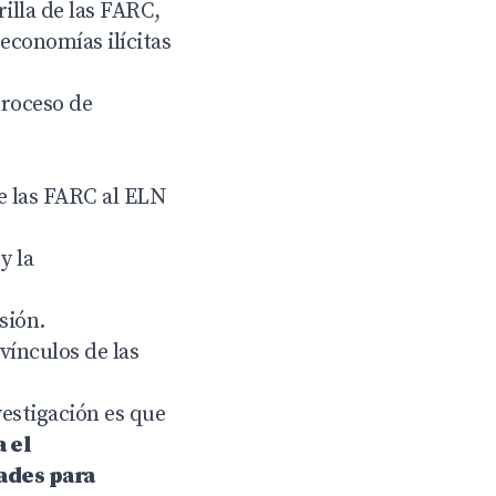
illa de las FARC,
economías ilícitas
proceso de
de las FARC al ELN
y la
sión.
vínculos de las
vestigación es que
 el
tades para