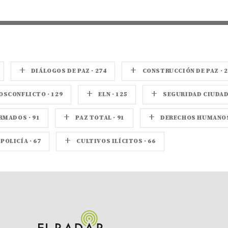
+
+
DIÁLOGOS DE PAZ · 274
CONSTRUCCIÓN DE PAZ · 2
+
+
OSCONFLICTO · 129
ELN · 125
SEGURIDAD CIUDADA
+
+
MADOS · 91
PAZ TOTAL · 91
DERECHOS HUMANOS 
+
POLICÍA · 67
CULTIVOS ILÍCITOS · 66