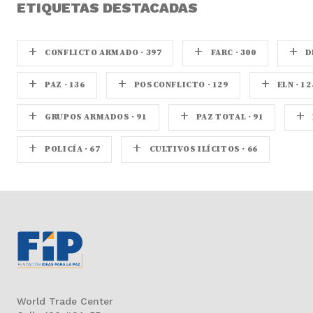
ETIQUETAS DESTACADAS
+
+
+
CONFLICTO ARMADO · 397
FARC · 300
D
+
+
+
PAZ · 136
POSCONFLICTO · 129
ELN · 12
+
+
+
GRUPOS ARMADOS · 91
PAZ TOTAL · 91
+
+
POLICÍA · 67
CULTIVOS ILÍCITOS · 66
World Trade Center