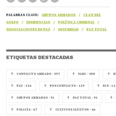
PALABRAS CLAVE:
GRUPOS ARMADOS
/
CLAN DEL
GOLFO
/
DISIDENCIAS
/
POLÍTICA CRIMINAL
/
NEGOCIACIONES DE PAZ
/
SEGURIDAD
/
PAZ TOTAL
ETIQUETAS DESTACADAS
+
+
+
CONFLICTO ARMADO · 397
FARC · 300
D
+
+
+
PAZ · 136
POSCONFLICTO · 129
ELN · 12
+
+
+
GRUPOS ARMADOS · 91
PAZ TOTAL · 91
+
+
POLICÍA · 67
CULTIVOS ILÍCITOS · 66