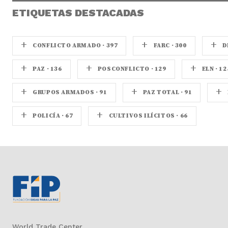
ETIQUETAS DESTACADAS
+
+
+
CONFLICTO ARMADO · 397
FARC · 300
D
+
+
+
PAZ · 136
POSCONFLICTO · 129
ELN · 12
+
+
+
GRUPOS ARMADOS · 91
PAZ TOTAL · 91
+
+
POLICÍA · 67
CULTIVOS ILÍCITOS · 66
World Trade Center