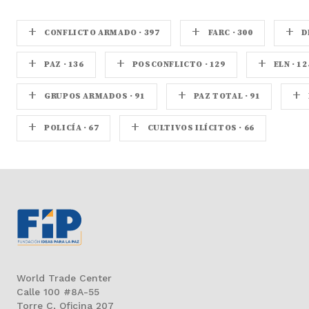
+
+
+
CONFLICTO ARMADO · 397
FARC · 300
D
+
+
+
PAZ · 136
POSCONFLICTO · 129
ELN · 12
+
+
+
GRUPOS ARMADOS · 91
PAZ TOTAL · 91
+
+
POLICÍA · 67
CULTIVOS ILÍCITOS · 66
World Trade Center
Calle 100 #8A-55
Torre C, Oficina 207