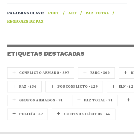
PALABRAS CLAVE:
PDET
/
ART
/
PAZ TOTAL
/
REGIONES DE PAZ
ETIQUETAS DESTACADAS
+
+
+
CONFLICTO ARMADO · 397
FARC · 300
D
+
+
+
PAZ · 136
POSCONFLICTO · 129
ELN · 12
+
+
+
GRUPOS ARMADOS · 91
PAZ TOTAL · 91
+
+
POLICÍA · 67
CULTIVOS ILÍCITOS · 66