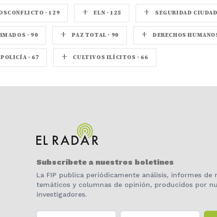
+
+
OSCONFLICTO · 129
ELN · 125
SEGURIDAD CIUDADA
+
+
MADOS · 90
PAZ TOTAL · 90
DERECHOS HUMANOS 
+
POLICÍA · 67
CULTIVOS ILÍCITOS · 66
Subscríbete a nuestros boletines
La FIP publica periódicamente análisis, informes de
temáticos y columnas de opinión, producidos por nu
investigadores.