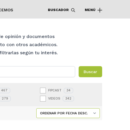
CEMOS
BUSCADOR
MENÚ
 de opinión y documentos
nto con otros académicos.
ltrarlas según tu interés.
Buscar
467
FIPCAST
34
279
VIDEOS
342