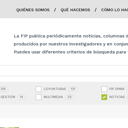
/
/
QUIÉNES SOMOS
QUÉ HACEMOS
CÓMO LO HA
La FIP publica periódicamente noticias, columnas
producidos por nuestros investigadores y en conju
Puedes usar diferentes criterios de búsqueda para fi
316
COYUNTURAS
131
FIP OPINA
 GESTIÓN
14
MULTIMEDIA
55
NOTICIAS