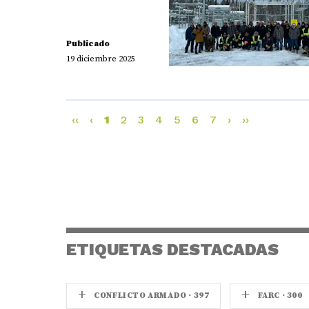
Publicado
19 diciembre 2025
‹‹
‹
1
2
3
4
5
6
7
›
››
ETIQUETAS DESTACADAS
+
+
CONFLICTO ARMADO · 397
FARC · 300