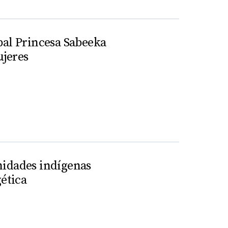
bal Princesa Sabeeka
ujeres
nidades indígenas
gética