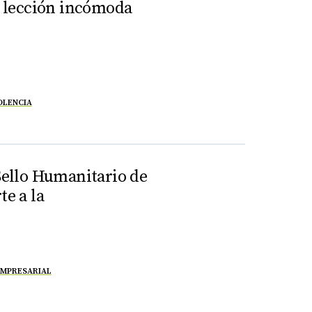
na lección incómoda
OLENCIA
 Sello Humanitario de
te a la
EMPRESARIAL