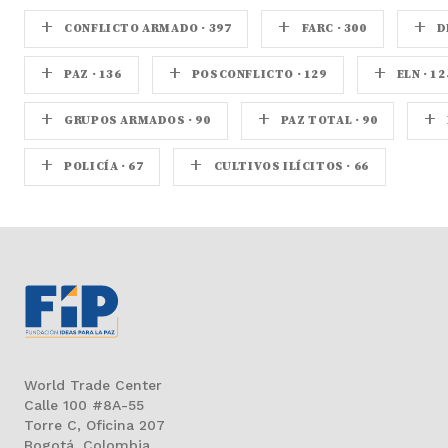
+
+
+
CONFLICTO ARMADO · 397
FARC · 300
D
+
+
+
PAZ · 136
POSCONFLICTO · 129
ELN · 12
+
+
+
GRUPOS ARMADOS · 90
PAZ TOTAL · 90
+
+
POLICÍA · 67
CULTIVOS ILÍCITOS · 66
World Trade Center
Calle 100 #8A-55
Torre C, Oficina 207
Bogotá, Colombia