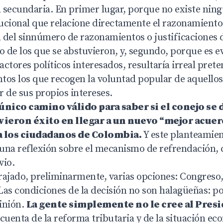
 secundaria. En primer lugar, porque no existe nin
tucional que relacione directamente el razonamiento
 del sinnúmero de razonamientos o justificaciones 
o de los que se abstuvieron, y, segundo, porque es 
ctores políticos interesados, resultaría irreal pret
tos los que recogen la voluntad popular de aquello
 de sus propios intereses.
 único camino válido para saber si el conejo se di
ieron éxito en llegar a un nuevo “mejor acuer
 los ciudadanos de Colombia.
Y este planteamie
una reflexión sobre el mecanismo de refrendación, 
vio.
rajado, preliminarmente, varias opciones: Congreso,
 Las condiciones de la decisión no son halagüeñas: p
pinión.
La gente simplemente no le cree al Pres
cuenta de la reforma tributaria y de la situación ec