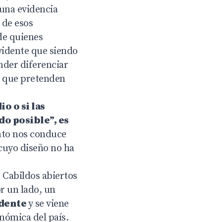
guna evidencia
 de esos
de quienes
evidente que siendo
ender diferenciar
s que pretenden
o o si las
do posible”, es
nto nos conduce
cuyo diseño no ha
 Cabildos abiertos
or un lado, un
idente
y se viene
onómica del país.