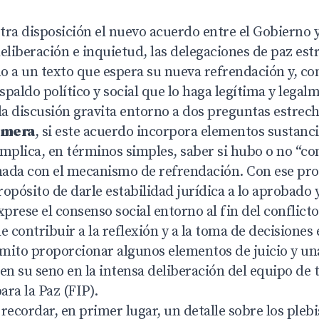
tra disposición el nuevo acuerdo entre el Gobierno y
eliberación e inquietud, las delegaciones de paz est
 a un texto que espera su nueva refrendación y, con 
espaldo político y social que lo haga legítima y legalm
 la discusión gravita entorno a dos preguntas estre
imera
, si este acuerdo incorpora elementos sustanc
 implica, en términos simples, saber si hubo o no “con
nada con el mecanismo de refrendación. Con ese pr
opósito de darle estabilidad jurídica a lo aprobado
rese el consenso social entorno al fin del conflict
e contribuir a la reflexión y a la toma de decisiones 
ito proporcionar algunos elementos de juicio y un
en su seno en la intensa deliberación del equipo de t
ra la Paz (FIP).
recordar, en primer lugar, un detalle sobre los plebi