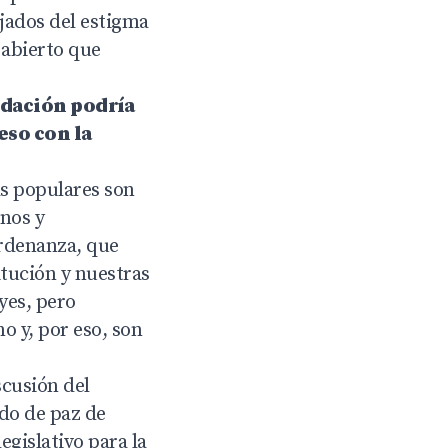
ejados del estigma
 abierto que
ndación podría
eso con la
vas populares son
nos y
ordenanza, que
itución y nuestras
eyes, pero
o y, por eso, son
scusión del
do de paz de
egislativo para la