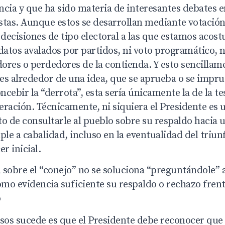
cia y que ha sido materia de interesantes debates en
istas. Aunque estos se desarrollan mediante votación
 decisiones de tipo electoral a las que estamos aco
datos avalados por partidos, ni voto programático, n
ores o perdedores de la contienda. Y esto sencillam
 es alrededor de una idea, que se aprueba o se impr
oncebir la “derrota”, esta sería únicamente la de la t
ración. Técnicamente, ni siquiera el Presidente es 
to de consultarle al pueblo sobre su respaldo hacia
ple a cabalidad, incluso en la eventualidad del triun
r inicial.
sobre el “conejo” no se soluciona “preguntándole” a 
mo evidencia suficiente su respaldo o rechazo frent
o
sos sucede es que el Presidente debe reconocer que 