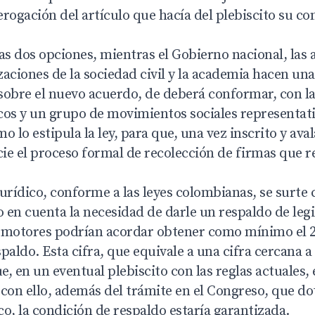
erogación del artículo que hacía del plebiscito su c
as dos opciones, mientras el Gobierno nacional, las
izaciones de la sociedad civil y la academia hacen un
sobre el nuevo acuerdo, de deberá conformar, con la
icos y un grupo de movimientos sociales representat
o lo estipula la ley, para que, una vez inscrito y ava
cie el proceso formal de recolección de firmas que r
urídico, conforme a las leyes colombianas, se surte
o en cuenta la necesidad de darle un respaldo de legi
omotores podrían acordar obtener como mínimo el 
paldo. Esta cifra, que equivale a una cifra cercana a 
e, en un eventual plebiscito con las reglas actuales, 
con ello, además del trámite en el Congreso, que do
ico, la condición de respaldo estaría garantizada.