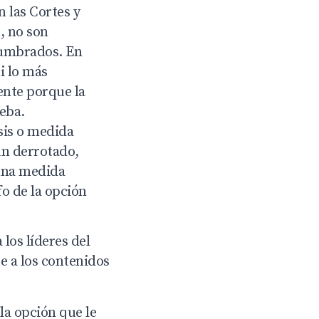
 las Cortes y
, no son
stumbrados. En
i lo más
ente porque la
ueba.
esis o medida
un derrotado,
 una medida
fo de la opción
los líderes del
e a los contenidos
la opción que le