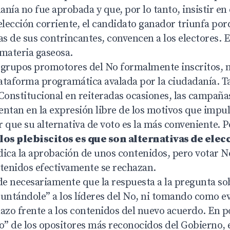
anía no fue aprobada y que, por lo tanto, insistir en 
elección corriente, el candidato ganador triunfa por
as de sus contrincantes, convencen a los electores. E
s materia gaseosa.
rupos promotores del No formalmente inscritos, n
ataforma programática avalada por la ciudadanía. Ta
Constitucional en reiteradas ocasiones, las campañas
ntan en la expresión libre de los motivos que impul
 que su alternativa de voto es la más conveniente. P
 los plebiscitos es que son alternativas de elec
ndica la aprobación de unos contenidos, pero votar N
ntenidos efectivamente se rechazan.
de necesariamente que la respuesta a la pregunta so
guntándole” a los líderes del No, ni tomando como ev
azo frente a los contenidos del nuevo acuerdo. En po
to” de los opositores más reconocidos del Gobierno,