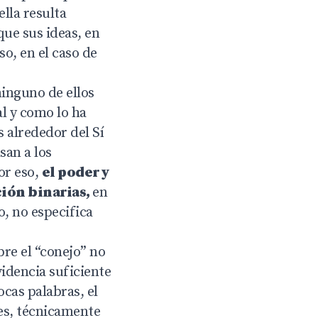
ella resulta
que sus ideas, en
so, en el caso de
inguno de ellos
l y como lo ha
 alrededor del Sí
san a los
or eso,
el poder y
ción binarias,
en
o, no especifica
bre el “conejo” no
idencia suficiente
cas palabras, el
 es, técnicamente