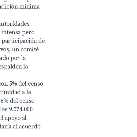
ondición mínima
 autoridades
a intensa pero
 participación de
ivos, un comité
lado por la
espalden la
 con 5% del censo
timidad a la
26% del censo
los 9.074.000
el apoyo al
taría al acuerdo