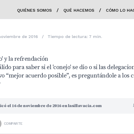
/
/
QUIÉNES SOMOS
QUÉ HACEMOS
CÓMO LO HA
noviembre de 2016
/
Tiempo de lectura: 7 min.
o' y la refrendación
ido para saber si el 'conejo' se dio o si las delegaci
evo “mejor acuerdo posible”, es preguntándole a los 
?
icó el 16 de noviembre de 2016 en lasillavacia.com
COMPARTE