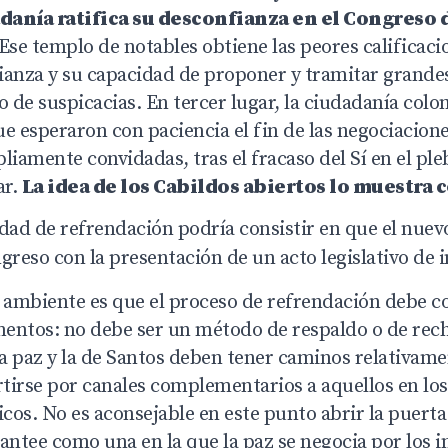
adanía ratifica su desconfianza en el Congreso 
 Ese templo de notables obtiene las peores calificaci
ianza y su capacidad de proponer y tramitar grande
o de suspicacias. En tercer lugar, la ciudadanía col
e esperaron con paciencia el fin de las negociacion
liamente convidadas, tras el fracaso del Sí en el ple
ar.
La idea de los Cabildos abiertos lo muestra
idad de refrendación podría consistir en que el nue
greso con la presentación de un acto legislativo de i
e ambiente es que el proceso de refrendación debe c
mentos: no debe ser un método de respaldo o de rech
la paz y la de Santos deben tener caminos relativam
tirse por canales complementarios a aquellos en los
os. No es aconsejable en este punto abrir la puerta
antee como una en la que la paz se negocia por los 