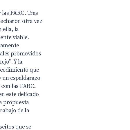
 las FARC. Tras
recharon otra vez
ella, la
ente viable.
chamente
iales promovidos
ejo”. Y la
ocedimiento que
 y un espaldarazo
o con las FARC.
en este delicado
a propuesta
rabajo de la
scitos que se