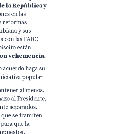
de la República y
ones en las
s reformas
ombiana y sus
es con las FARC
biscito están
 con vehemencia.
vo acuerdo haga su
niciativa popular
ontener al menos,
azo al Presidente,
ente separados.
 que se tramiten
 para que la
impuestos.