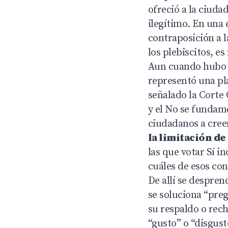
ofreció a la ciudad
ilegítimo. En una 
contraposición a l
los plebiscitos, e
Aun cuando hubo g
representó una pl
señalado la Corte 
y el No se fundame
ciudadanos a creer
la limitación de
las que votar Sí i
cuáles de esos co
De allí se despren
se soluciona “pre
su respaldo o rech
“gusto” o “disgus