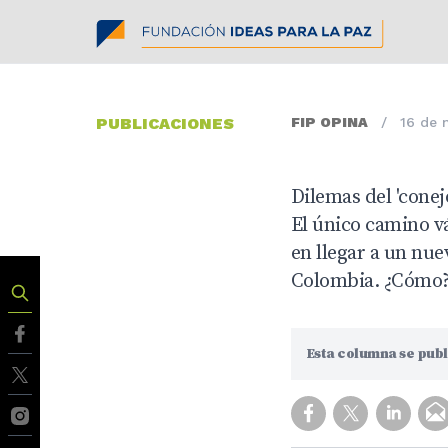
PUBLICACIONES
FIP OPINA
/
16 de 
Dilemas del 'conej
El único camino vál
en llegar a un nu
Colombia. ¿Cómo
Esta columna se publ