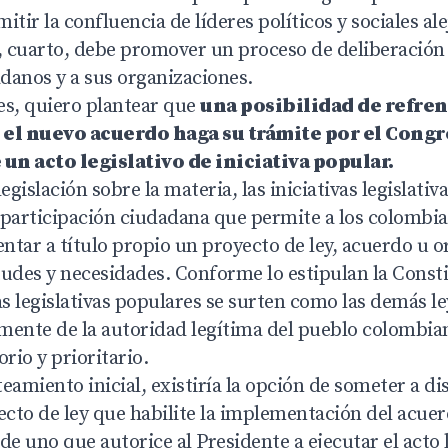
itir la confluencia de líderes políticos y sociales al
y, cuarto, debe promover un proceso de deliberación
adanos y a sus organizaciones.
es, quiero plantear que
una posibilidad de refre
 el nuevo acuerdo haga su trámite por el Congr
un acto legislativo de iniciativa popular.
egislación sobre la materia, las iniciativas legislati
articipación ciudadana que permite a los colombia
ntar a título propio un proyecto de ley, acuerdo u 
tudes y necesidades. Conforme lo estipulan la Const
ivas legislativas populares se surten como las demás l
mente de la autoridad legítima del pueblo colombian
rio y prioritario.
eamiento inicial, existiría la opción de someter a di
cto de ley que habilite la implementación del acuer
de uno que autorice al Presidente a ejecutar el acto l