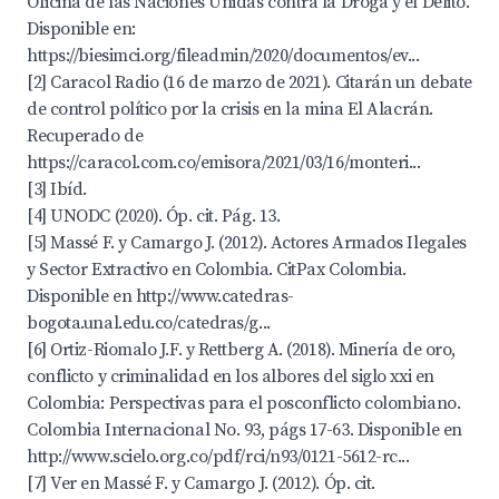
Oficina de las Naciones Unidas contra la Droga y el Delito.
Disponible en:
https://biesimci.org/fileadmin/2020/documentos/ev...
[2] Caracol Radio (16 de marzo de 2021). Citarán un debate
de control político por la crisis en la mina El Alacrán.
Recuperado de
https://caracol.com.co/emisora/2021/03/16/monteri...
[3] Ibíd.
[4] UNODC (2020). Óp. cit. Pág. 13.
[5] Massé F. y Camargo J. (2012). Actores Armados Ilegales
y Sector Extractivo en Colombia. CitPax Colombia.
Disponible en
http://www.catedras-
bogota.unal.edu.co/catedras/g...
[6] Ortiz-Riomalo J.F. y Rettberg A. (2018). Minería de oro,
conflicto y criminalidad en los albores del siglo xxi en
Colombia: Perspectivas para el posconflicto colombiano.
Colombia Internacional No. 93, págs 17-63. Disponible en
http://www.scielo.org.co/pdf/rci/n93/0121-5612-rc...
[7] Ver en Massé F. y Camargo J. (2012). Óp. cit.