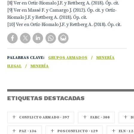
[8] Ver en Ortiz-Riomalo J.F. y Rettberg A. (2018). Óp. cit.
[9] Ver en Massé F. y Camargo J. (2012). Óp. cit. y Ortiz-
Riomalo J.F. y Rettberg A. (2018). Óp. cit.
[10] Ver en Ortiz-Riomalo J.F. y Rettberg A. (2018). Óp. cit.
PALABRAS CLAVE:
GRUPOS ARMADOS
/
MINERÍA
ILEGAL
/
MINERÍA
ETIQUETAS DESTACADAS
+
+
+
CONFLICTO ARMADO · 397
FARC · 300
D
+
+
+
PAZ · 136
POSCONFLICTO · 129
ELN · 12