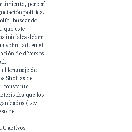
timiento, pero sí
ociación política.
Golfo, buscando
r que este
os iniciales deben
na voluntad, en el
tación de diversos
al.
 el lenguaje de
os Shottas de
u constante
cterística que los
ganizados (Ley
eso de
UC activos