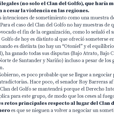
legales (no solo el Clan del Golfo), que haría má
 cesar la violencia en las regiones.
as intenciones de sometimiento como una muestra d
 Para el caso del Clan del Golfo no hay muestras de 
vocado el fin de la organización, como lo señaló el s
 Golfo de hoy es distinto al que ofreció someterse en
ando es distinta (no hay un “Otoniel” y el equilibri
), ha ganado todas sus disputas (Bajo Atrato, Bajo C
orte de Santander y Nariño) incluso a pesar de los 
n.
Gobierno, es poco probable que se llegue a negociar 
ntradictorias. Hace poco, el senador Roy Barreras a
l Clan del Golfo se mantendrá porque el Derecho Int
lica para este grupo, de modo que los ceses al fue
s retos principales respecto al lugar del Clan d
mero
es que se nieguen a volver a negociar un some