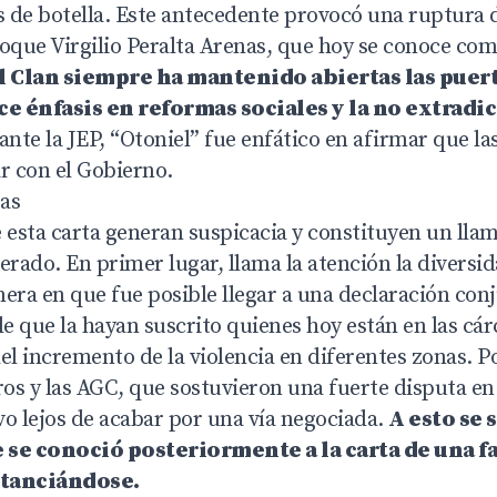
s de botella. Este antecedente provocó una ruptura d
loque Virgilio Peralta Arenas, que hoy se conoce co
l Clan siempre ha mantenido abiertas las puert
e énfasis en reformas sociales y la no extradi
ante la JEP, “Otoniel” fue enfático en afirmar que l
r con el Gobierno.
eas
 esta carta generan suspicacia y constituyen un lla
ado. En primer lugar, llama la atención la diversid
era en que fue posible llegar a una declaración conj
 que la hayan suscrito quienes hoy están en las cárc
el incremento de la violencia en diferentes zonas. P
s y las AGC, que sostuvieron una fuerte disputa en 
vo lejos de acabar por una vía negociada.
A esto se 
se conoció posteriormente a la carta de una fa
stanciándose.