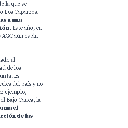
e la que se
mo Los Caparros.
as a una
ción
. Este año, en
as AGC aún están
mado al
ad de los
unta. Es
eles del país y no
or ejemplo,
el Bajo Cauca, la
suma el
cción de las