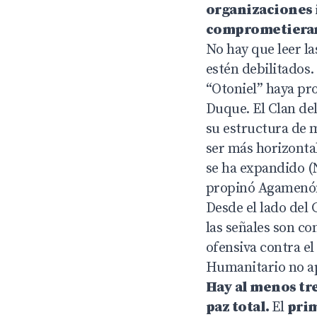
organizaciones i
comprometieran a
No hay que leer l
estén debilitados.
“Otoniel” haya pro
Duque. El Clan del
su estructura de m
ser más horizontal
se ha expandido (N
propinó Agamenó
Desde el lado del 
las señales son co
ofensiva contra e
Humanitario no ap
Hay al menos tre
paz total.
El
pri