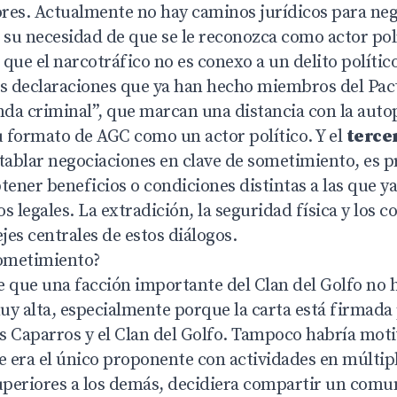
res. Actualmente no hay caminos jurídicos para neg
 su necesidad de que se le reconozca como actor polí
que el narcotráfico no es conexo a un delito polític
as declaraciones que ya han hecho miembros del Pact
anda criminal”, que marcan una distancia con la auto
u formato de AGC como un actor político. Y el
terce
tablar negociaciones en clave de sometimiento, es p
ener beneficios o condiciones distintas a las que y
s legales. La extradición, la seguridad física y los
ejes centrales de estos diálogos.
sometimiento?
e que una facción importante del Clan del Golfo no h
uy alta, especialmente porque la carta está firmada
s Caparros y el Clan del Golfo. Tampoco habría moti
e era el único proponente con actividades en múltip
superiores a los demás, decidiera compartir un com