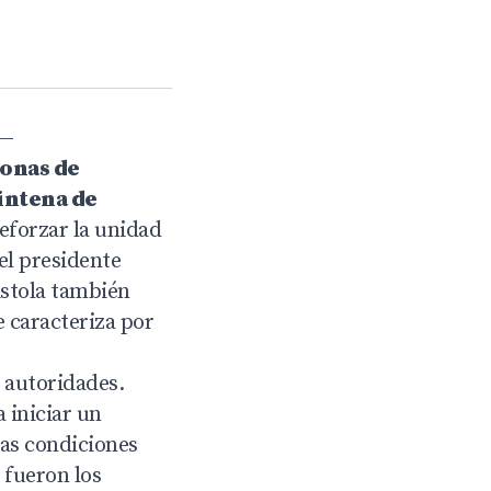
—
zonas de
eintena de
reforzar la unidad
el presidente
istola también
 caracteriza por
s autoridades.
 iniciar un
las condiciones
 fueron los