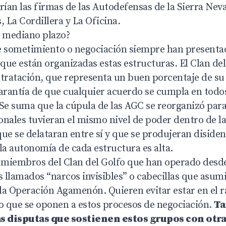
rían las firmas de las Autodefensas de la Sierra Nev
, La Cordillera y La Oficina.
l mediano plazo?
e sometimiento o negociación siempre han presenta
 que están organizadas estas estructuras. El Clan del 
ratación, que representa un buen porcentaje de su 
arantía de que cualquier acuerdo se cumpla en todos
Se suma que la cúpula de las AGC se reorganizó para
onales tuvieran el mismo nivel de poder dentro de l
ue se delataran entre sí y que se produjeran disiden
la autonomía de cada estructura es alta.
y miembros del Clan del Golfo que han operado desde
s llamados “narcos invisibles” o cabecillas que asum
 la Operación Agamenón. Quieren evitar estar en el r
lo que se oponen a estos procesos de negociación.
Ta
s disputas que sostienen estos grupos con otra