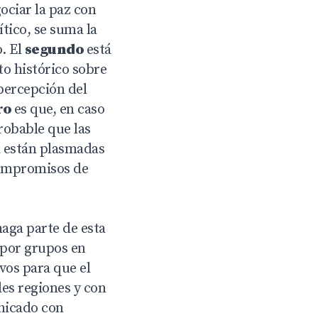
ociar la paz con
tico, se suma la
o. El
segundo
está
o histórico sobre
percepción del
ro
es que, en caso
robable que las
a están plasmadas
 compromisos de
aga parte de esta
 por grupos en
vos para que el
les regiones y con
unicado con