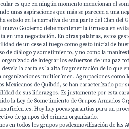
icular es que en ningún momento mencionan el some
ando unas aspiraciones que más se parecen a una neg
a estado en la narrativa de una parte del Clan del 
El nuevo Gobierno debe mantener la firmeza en evita
ta en una negociación. En otras palabras, estos gest
bilidad de un cese al fuego como gesto inicial de bue
eso de diálogo y sometimiento, y no como la manifes
organizado de integrar los esfuerzos de una paz tot
 devela la carta es la alta fragmentación de lo que en
 organizaciones multicrimen. Agrupaciones como l
s Mexicanos de Quibdó, se han caracterizado por s
ilidad de sus liderazgos. Es justamente por esta cara
nido la Ley de Sometimiento de Grupos Armados Or
insuficientes. Hoy hay pocas garantías para un proc
ctivo de grupos del crimen organizado.
os en todos los grupos posdesmovilización de las A