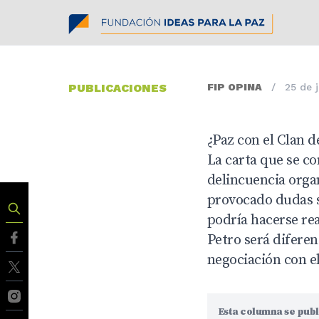
PUBLICACIONES
FIP OPINA
/
25 de 
¿Paz con el Clan d
La carta que se c
delincuencia orga
provocado dudas s
podría hacerse rea
Petro será diferen
negociación con e
Esta columna se publ