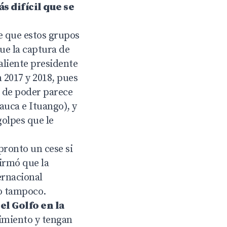
s difícil que se
e que estos grupos
que la captura de
aliente presidente
 2017 y 2018, pues
o de poder parece
auca e Ituango), y
golpes que le
pronto un cese si
firmó que la
ernacional
go tampoco.
el Golfo en la
timiento y tengan