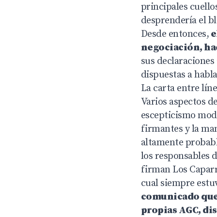
principales cuello
desprendería el b
Desde entonces,
e
negociación, hac
sus declaraciones 
dispuestas a habla
La carta entre lín
Varios aspectos de
escepticismo moder
firmantes y la man
altamente probable
los responsables d
firman Los Caparro
cual siempre estu
comunicado que 
propias AGC, di