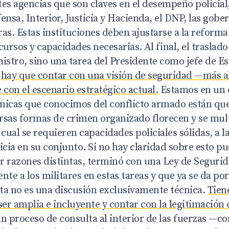
es agencias que son claves en el desempeño policial
ensa, Interior, Justicia y Hacienda, el DNP, las gobe
ras. Estas instituciones deben ajustarse a la reforma 
cursos y capacidades necesarias. Al final, el traslado
istro, sino una tarea del Presidente como jefe de Es
,
hay que contar con una visión de seguridad —más al
con el escenario estratégico actual.
Estamos en un 
micas que conocimos del conflicto armado están qu
rsas formas de crimen organizado florecen y se mult
 cual se requieren capacidades policiales sólidas, a l
sticia en su conjunto. Si no hay claridad sobre esto 
r razones distintas, terminó con una Ley de Segur
nte a los militares en estas tareas y que ya se da po
sta no es una discusión exclusivamente técnica.
Tien
ser amplia e incluyente y contar con la legitimación
n proceso de consulta al interior de las fuerzas —con