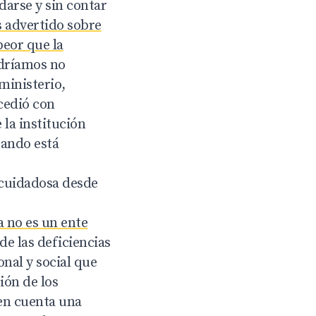
darse y sin contar
 advertido sobre
peor que la
odríamos no
ministerio,
cedió con
 la institución
uando está
 cuidadosa desde
a no es un ente
de las deficiencias
nal y social que
ión de los
en cuenta una