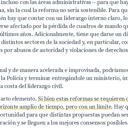
e incluso con las áreas administrativas— para que h
a, sin la cual la reforma no sería sostenible. Para q
én hay que contar con un liderazgo interno claro, lo
verse afectado por la pérdida de cuadros de mando q
 últimos años. Adicionalmente, tiene que darse un di
distintos sectores de la sociedad y, en particular, c
s por abusos de autoridad y violaciones de derechos
mal y de manera acelerada e improvisada, podríamos
la Policía y terminar entregándole un ministerio, 
costa del liderazgo civil.
uarto elemento.
Si bien estas reformas se requieren 
rizonte amplio de tiempo, pero con un límite.
Hay qu
oportunidad para que distintas propuestas puedan ser
ación y se lleguen a los mejores consensos posibles.