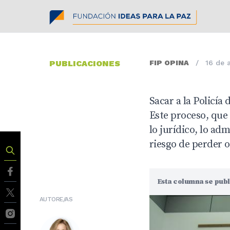
PUBLICACIONES
FIP OPINA
/
16 de 
Sacar a la Policí
Este proceso, que
lo jurídico, lo ad
riesgo de perder o
Esta columna se publ
AUTORE/AS