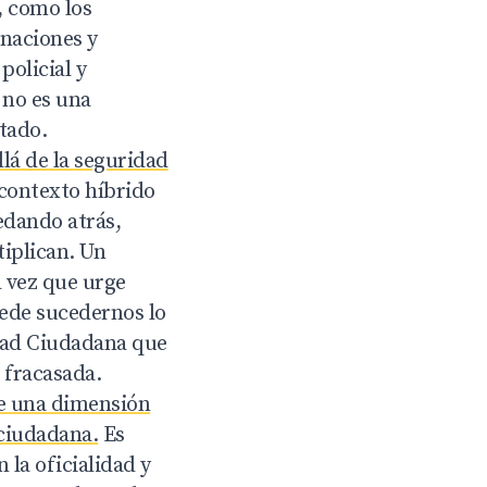
, como los
rnaciones y
policial y
 no es una
tado.
lá de la seguridad
contexto híbrido
edando atrás,
iplican. Un
a vez que urge
puede sucedernos lo
idad Ciudadana que
r fracasada.
e una dimensión
 ciudadana.
Es
 la oficialidad y