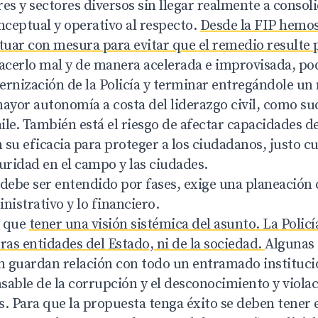
es y sectores diversos sin llegar realmente a consoli
ceptual y operativo al respecto.
Desde la FIP hemos
tuar con mesura para evitar que el remedio resulte 
acerlo mal y de manera acelerada e improvisada, p
rnización de la Policía y terminar entregándole un 
yor autonomía a costa del liderazgo civil, como su
le. También está el riesgo de afectar capacidades de
u eficacia para proteger a los ciudadanos, justo c
uridad en el campo y las ciudades.
 debe ser entendido por fases, exige una planeación
inistrativo y lo financiero.
 que
tener una visión sistémica del asunto. La Policí
otras entidades del Estado, ni de la sociedad.
Algunas 
n guardan relación con todo un entramado institucio
able de la corrupción y el desconocimiento y violac
 Para que la propuesta tenga éxito se deben tener 