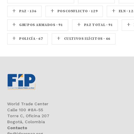
+
+
+
PAZ · 136
POSCONFLICTO · 129
ELN · 12
+
+
+
GRUPOS ARMADOS · 91
PAZ TOTAL · 91
+
+
POLICÍA · 67
CULTIVOS ILÍCITOS · 66
World Trade Center
Calle 100 #8A-55
Torre C, Oficina 207
Bogotá, Colombia
Contacto
fip@ideaspaz.org