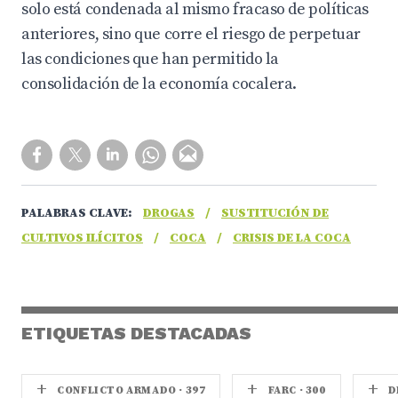
solo está condenada al mismo fracaso de políticas
anteriores, sino que corre el riesgo de perpetuar
las condiciones que han permitido la
consolidación de la economía cocalera.
PALABRAS CLAVE:
DROGAS
/
SUSTITUCIÓN DE
CULTIVOS ILÍCITOS
/
COCA
/
CRISIS DE LA COCA
ETIQUETAS DESTACADAS
+
+
+
CONFLICTO ARMADO · 397
FARC · 300
D