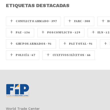
ETIQUETAS DESTACADAS
+
+
+
CONFLICTO ARMADO · 397
FARC · 300
D
+
+
+
PAZ · 136
POSCONFLICTO · 129
ELN · 12
+
+
+
GRUPOS ARMADOS · 91
PAZ TOTAL · 91
+
+
POLICÍA · 67
CULTIVOS ILÍCITOS · 66
World Trade Center