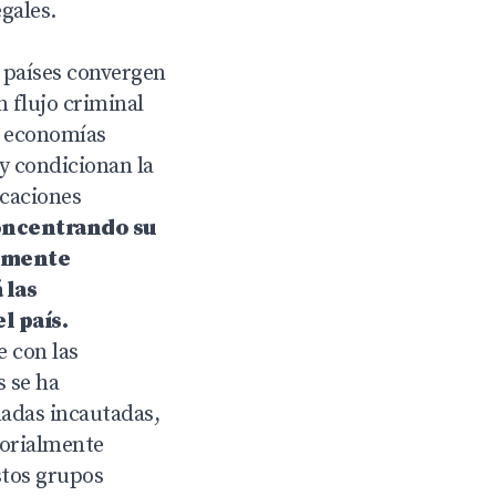
gales.
 países convergen
 flujo criminal
e economías
 y condicionan la
icaciones
oncentrando su
lemente
 las
l país.
 con las
s se ha
ladas incautadas,
torialmente
stos grupos