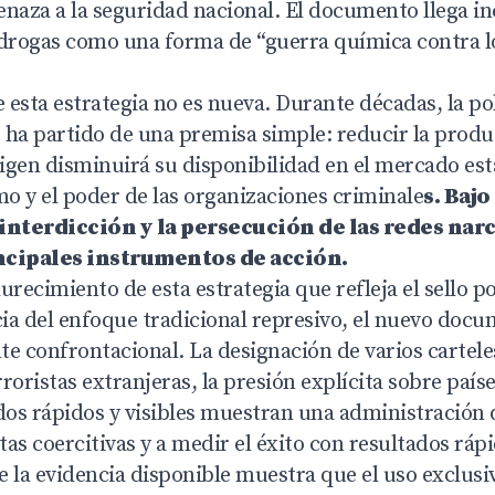
naza a la seguridad nacional. El documento llega in
e drogas como una forma de “guerra química contra l
e esta estrategia no es nueva. Durante décadas, la po
 ha partido de una premisa simple: reducir la produ
rigen disminuirá su disponibilidad en el mercado es
mo y el poder de las organizaciones criminale
s. Bajo
 interdicción y la persecución de las redes nar
ncipales instrumentos de acción.
urecimiento de esta estrategia que refleja el sello p
ia del enfoque tradicional represivo, el nuevo doc
 confrontacional. La designación de varios cartel
roristas extranjeras, la presión explícita sobre país
dos rápidos y visibles muestran una administración 
as coercitivas y a medir el éxito con resultados ráp
 la evidencia disponible muestra que el uso exclusi