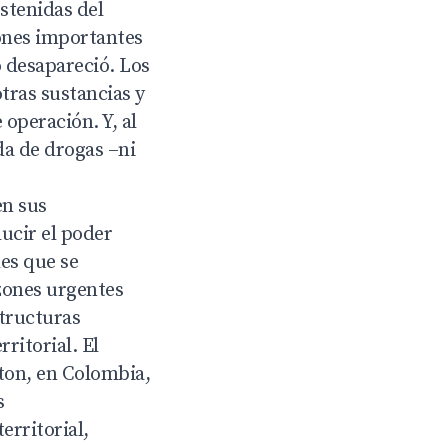
stenidas del
ones importantes
o desapareció. Los
tras sustancias y
operación. Y, al
da de drogas –ni
en sus
ucir el poder
les que se
azones urgentes
structuras
ritorial. El
ton, en Colombia,
s
erritorial,