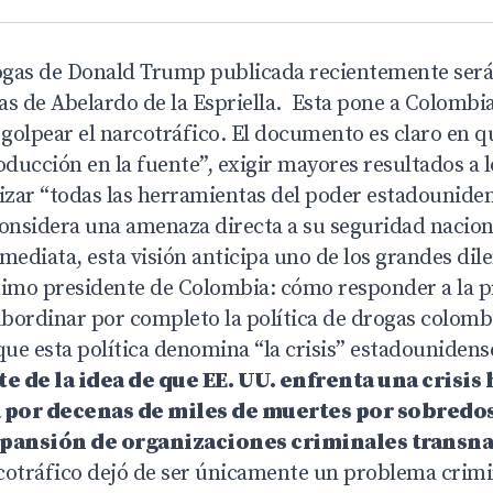
rogas de Donald Trump publicada recientemente ser
gas de Abelardo de la Espriella. Esta pone a Colombia
 golpear el narcotráfico.
El documento
es claro en q
oducción en la fuente”, exigir mayores resultados a l
lizar “todas las herramientas del poder estadounide
onsidera una amenaza directa a su seguridad naciona
mediata, esta visión anticipa uno de los grandes di
ximo presidente de Colombia: cómo responder a la p
bordinar por completo la política de drogas colombi
que esta política denomina “la crisis” estadounidens
te de la idea de que EE. UU. enfrenta una crisis 
 por decenas de miles de muertes por sobredosi
expansión de organizaciones criminales transna
rcotráfico dejó de ser únicamente un problema crimin