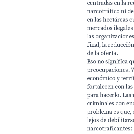
centradas en la r
narcotráfico ni d
en las hectáreas 
mercados ilegales 
las organizacione
final, la reducció
de la oferta.
Eso no significa 
preocupaciones. W
económico y territ
fortalecen con la
para hacerlo. Las 
criminales con eno
problema es que, 
lejos de debilitar
narcotraficantes: 