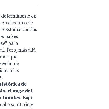
á determinante en
 en el centro de
ue Estados Unidos
os países
nse” para
l. Pero, más allá
lemas que
resión de
ana a las
e.
histórica de
s, el auge del
cionales.
Bajo
al o sanitario y