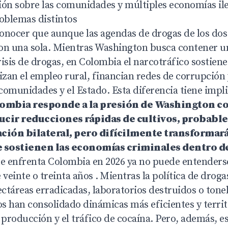
ión sobre las comunidades y múltiples economías ile
roblemas distintos
onocer que aunque las agendas de drogas de los dos
on una sola. Mientras Washington busca contener un
risis de drogas, en Colombia el narcotráfico sostien
izan el empleo rural, financian redes de corrupción
 comunidades y el Estado. Esta diferencia tiene impl
lombia responde a la presión de Washington c
ducir reducciones rápidas de cultivos, probab
ación bilateral, pero difícilmente transformará
 sostienen las economías criminales dentro de
ue enfrenta Colombia en 2026 ya no puede entenderse
 veinte o treinta años .
Mientras la política de droga
ctáreas erradicadas, laboratorios destruidos o tone
s han consolidado dinámicas más eficientes y terri
 producción y el tráfico de cocaína. Pero, además, e