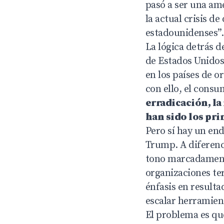
pasó a ser una ame
la actual crisis d
estadounidenses”.
La lógica detrás d
de Estados Unidos
en los países de o
con ello, el consu
erradicación, la
han sido los pri
Pero sí hay un end
Trump. A diferenc
tono marcadamente
organizaciones ter
énfasis en resulta
escalar herramient
El problema es que