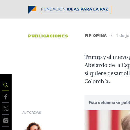
PUBLICACIONES
FIP OPINA
/
1 de ju
Trump y el nuevo g
Abelardo de la Es
si quiere desarrol
Colombia.
Esta columna se publi
AUTORE/AS