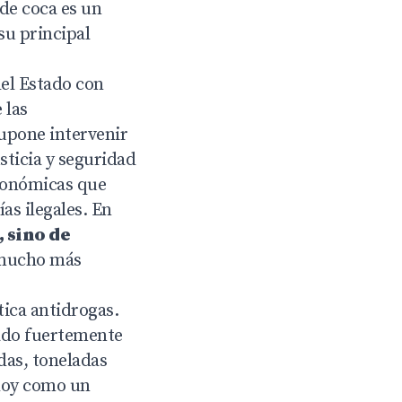
 de coca es un
su principal
del Estado con
 las
upone intervenir
sticia y seguridad
económicas que
as ilegales. En
, sino de
l mucho más
tica antidrogas.
tado fuertemente
das, toneladas
 hoy como un