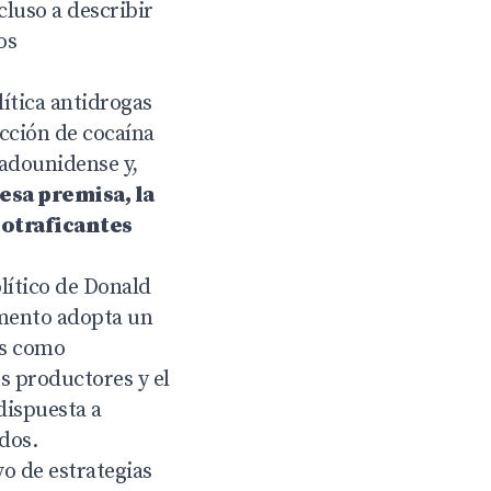
cluso a describir
os
lítica antidrogas
cción de cocaína
tadounidense y,
 esa premisa, la
cotraficantes
olítico de Donald
umento adopta un
es como
es productores y el
dispuesta a
idos.
vo de estrategias