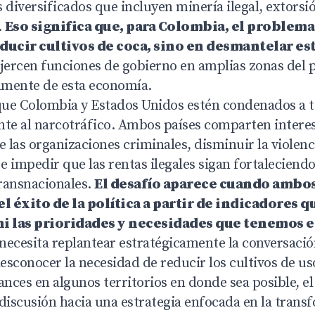
 diversificados que incluyen minería ilegal, extorsió
.
Eso significa que, para Colombia, el problema
ducir cultivos de coca, sino en desmantelar es
jercen funciones de gobierno en amplias zonas del p
amente de esta economía.
 que Colombia y Estados Unidos estén condenados a 
nte al narcotráfico. Ambos países comparten intere
e las organizaciones criminales, disminuir la violenc
 e impedir que las rentas ilegales sigan fortaleciend
ransnacionales.
El desafío aparece cuando ambos
l éxito de la política a partir de indicadores q
 ni las prioridades y necesidades que tenemos 
necesita replantear estratégicamente la conversaci
sconocer la necesidad de reducir los cultivos de uso 
ces en algunos territorios en donde sea posible, el
discusión hacia una estrategia enfocada en la trans