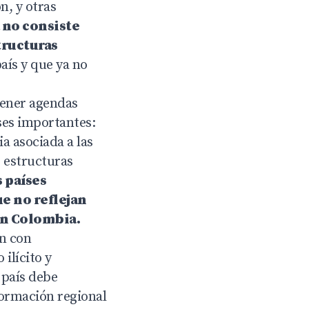
n, y otras
 no consiste
tructuras
aís y que ya no
tener agendas
ses importantes:
ia asociada a las
o estructuras
 países
ue no reflejan
en Colombia.
ón con
ilícito y
 país debe
formación regional