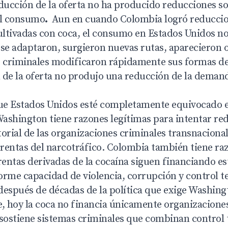
educción de la oferta no ha producido reducciones so
el consumo
.
Aun en cuando Colombia logró reducci
cultivadas con coca, el consumo en Estados Unidos n
se adaptaron, surgieron nuevas rutas, aparecieron o
s criminales modificaron rápidamente sus formas de 
n de la oferta no produjo una reducción de la deman
que Estados Unidos esté completamente equivocado 
ashington tiene razones legítimas para intentar red
orial de las organizaciones criminales transnaciona
s rentas del narcotráfico. Colombia también tiene r
rentas derivadas de la cocaína siguen financiando e
rme capacidad de violencia, corrupción y control ter
después de décadas de la política que exige Washing
se, hoy la coca no financia únicamente organizacione
sostiene sistemas criminales que combinan control t