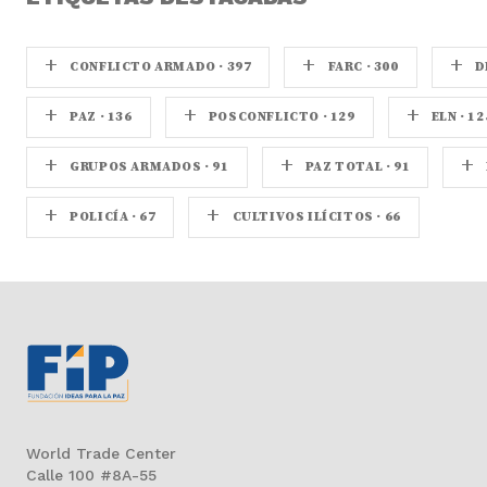
+
+
+
CONFLICTO ARMADO · 397
FARC · 300
D
+
+
+
PAZ · 136
POSCONFLICTO · 129
ELN · 12
+
+
+
GRUPOS ARMADOS · 91
PAZ TOTAL · 91
+
+
POLICÍA · 67
CULTIVOS ILÍCITOS · 66
World Trade Center
Calle 100 #8A-55