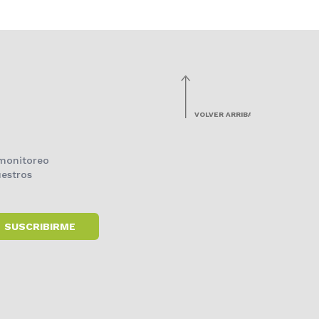
VOLVER ARRIBA
 monitoreo
estros
SUSCRIBIRME