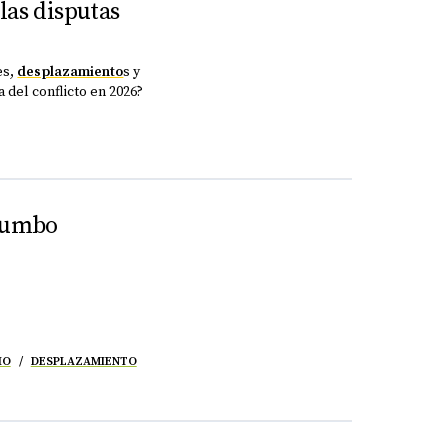
las disputas
es,
desplazamiento
s y
 del conflicto en 2026?
atumbo
IO
DESPLAZAMIENTO