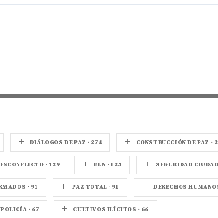
+
+
DIÁLOGOS DE PAZ · 274
CONSTRUCCIÓN DE PAZ · 2
+
+
OSCONFLICTO · 129
ELN · 125
SEGURIDAD CIUDADA
+
+
MADOS · 91
PAZ TOTAL · 91
DERECHOS HUMANOS 
+
POLICÍA · 67
CULTIVOS ILÍCITOS · 66