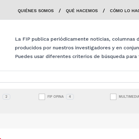
/
/
QUIÉNES SOMOS
QUÉ HACEMOS
CÓMO LO HA
La FIP publica periódicamente noticias, columnas
producidos por nuestros investigadores y en conju
Puedes usar diferentes criterios de búsqueda para fi
S
2
FIP OPINA
4
MULTIMEDI