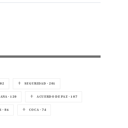
+
02
SEGURIDAD · 201
+
NA · 120
ACUERDO DE PAZ · 107
+
· 86
COCA · 74