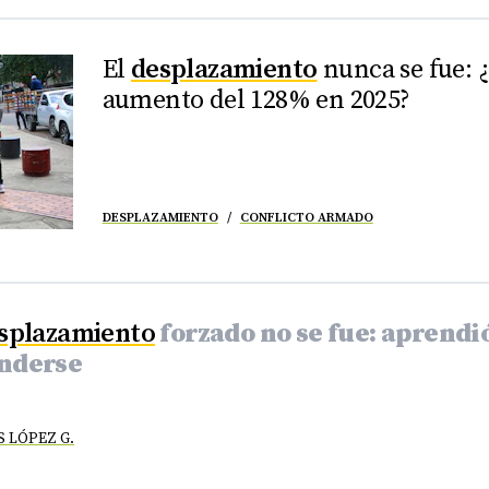
El
desplazamiento
nunca se fue: ¿
aumento del 128% en 2025?
DESPLAZAMIENTO
CONFLICTO ARMADO
splazamiento
forzado no se fue: aprendi
nderse
 LÓPEZ G.