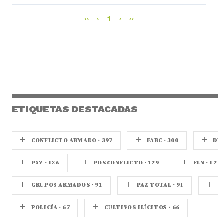
‹‹
‹
1
›
››
ETIQUETAS DESTACADAS
+
+
+
CONFLICTO ARMADO · 397
FARC · 300
D
+
+
+
PAZ · 136
POSCONFLICTO · 129
ELN · 12
+
+
+
GRUPOS ARMADOS · 91
PAZ TOTAL · 91
+
+
POLICÍA · 67
CULTIVOS ILÍCITOS · 66