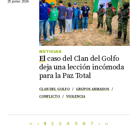
25 junio 2026
NOTICIAS
El
caso del Clan del Golfo
deja una lección incómoda
para la Paz Total
CLAN DEL GOLFO
GRUPOS ARMADOS
CONFLICTO
VIOLENCIA
‹‹
‹
1
2
3
4
5
6
7
›
››