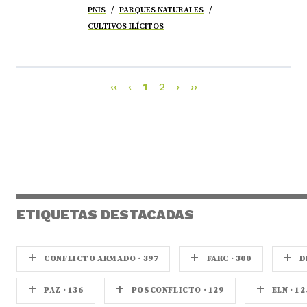
PNIS
PARQUES NATURALES
CULTIVOS ILÍCITOS
‹‹
‹
1
2
›
››
ETIQUETAS DESTACADAS
+
+
+
CONFLICTO ARMADO · 397
FARC · 300
D
+
+
+
PAZ · 136
POSCONFLICTO · 129
ELN · 12