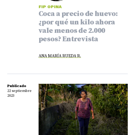
FIP OPINA
Coca a precio de huevo:
¿por qué un kilo ahora
vale menos de 2.000
pesos? Entrevista
ANA MARÍA RUEDA R.
Publicado
22 septiembre
2023