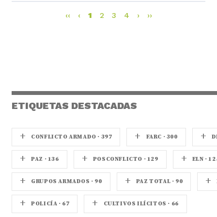
‹‹
‹
1
2
3
4
›
››
ETIQUETAS DESTACADAS
+
+
+
CONFLICTO ARMADO · 397
FARC · 300
D
+
+
+
PAZ · 136
POSCONFLICTO · 129
ELN · 12
+
+
+
GRUPOS ARMADOS · 90
PAZ TOTAL · 90
+
+
POLICÍA · 67
CULTIVOS ILÍCITOS · 66