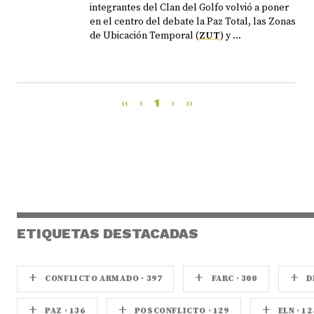
integrantes del Clan del Golfo volvió a poner
en el centro del debate la Paz Total, las Zonas
de Ubicación Temporal (
ZUT
) y ...
‹‹
‹
1
›
››
ETIQUETAS DESTACADAS
+
+
+
CONFLICTO ARMADO · 397
FARC · 300
D
+
+
+
PAZ · 136
POSCONFLICTO · 129
ELN · 12