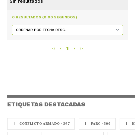
Sin resultados
0 RESULTADOS (0.00 SEGUNDOS)
‹‹
‹
1
›
››
ETIQUETAS DESTACADAS
+
+
+
CONFLICTO ARMADO · 397
FARC · 300
D