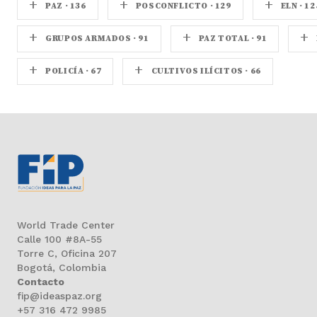
+
+
+
PAZ · 136
POSCONFLICTO · 129
ELN · 12
+
+
+
GRUPOS ARMADOS · 91
PAZ TOTAL · 91
+
+
POLICÍA · 67
CULTIVOS ILÍCITOS · 66
World Trade Center
Calle 100 #8A-55
Torre C, Oficina 207
Bogotá, Colombia
Contacto
fip@ideaspaz.org
+57 316 472 9985