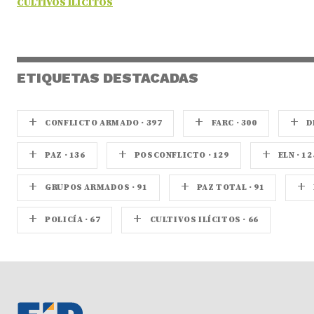
CULTIVOS ILÍCITOS
ETIQUETAS DESTACADAS
+
+
+
CONFLICTO ARMADO · 397
FARC · 300
D
+
+
+
PAZ · 136
POSCONFLICTO · 129
ELN · 12
+
+
+
GRUPOS ARMADOS · 91
PAZ TOTAL · 91
+
+
POLICÍA · 67
CULTIVOS ILÍCITOS · 66