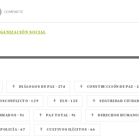
COMPARTE
GANIZACIÓN SOCIAL
+
+
DIÁLOGOS DE PAZ · 274
CONSTRUCCIÓN DE PAZ · 2
+
+
OSCONFLICTO · 129
ELN · 125
SEGURIDAD CIUDADA
+
+
MADOS · 91
PAZ TOTAL · 91
DERECHOS HUMANOS 
+
POLICÍA · 67
CULTIVOS ILÍCITOS · 66