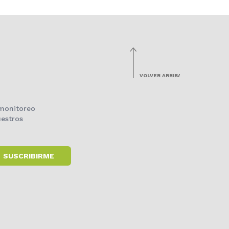
VOLVER ARRIBA
 monitoreo
estros
SUSCRIBIRME