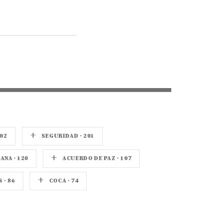
+
02
SEGURIDAD · 201
+
NA · 120
ACUERDO DE PAZ · 107
+
· 86
COCA · 74