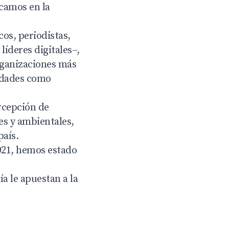
icamos en la
cos, periodistas,
íderes digitales–,
rganizaciones más
tidades como
rcepción de
es y ambientales,
país.
2021, hemos estado
ía le apuestan a la