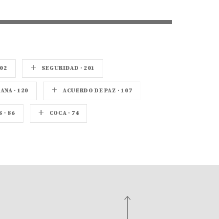
+
02
SEGURIDAD · 201
+
NA · 120
ACUERDO DE PAZ · 107
+
· 86
COCA · 74