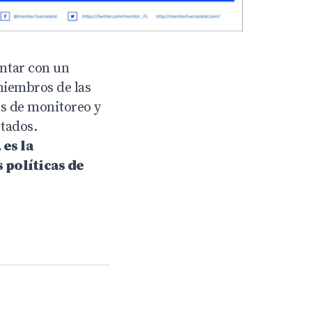
ontar con un
miembros de las
os de monitoreo y
stados.
es la
 políticas de