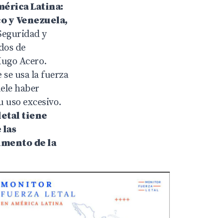
mérica Latina:
co y Venezuela,
 Seguridad y
ados de
Hugo Acero.
 se usa la fuerza
uele haber
u uso excesivo.
letal tiene
 las
umento de la