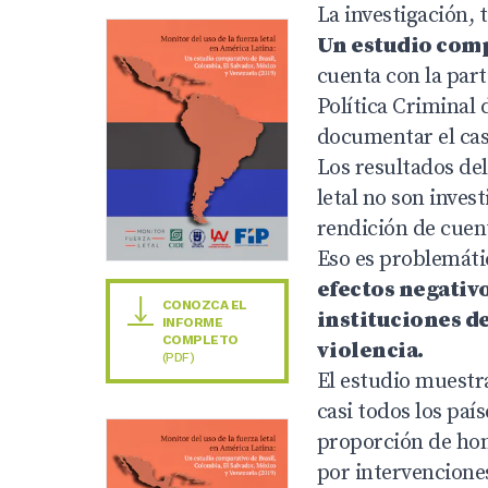
La investigación, 
Un estudio compa
cuenta con la part
Política Criminal 
documentar el cas
Los resultados del
letal no son inves
rendición de cuent
Eso es problemáti
efectos negativo
CONOZCA EL
instituciones de
INFORME
COMPLETO
violencia.
(PDF)
El estudio muestra
casi todos los paí
proporción de ho
por intervencione