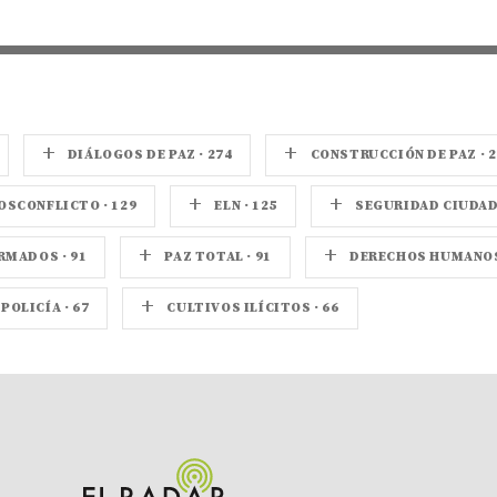
+
+
DIÁLOGOS DE PAZ · 274
CONSTRUCCIÓN DE PAZ · 2
+
+
OSCONFLICTO · 129
ELN · 125
SEGURIDAD CIUDADA
+
+
MADOS · 91
PAZ TOTAL · 91
DERECHOS HUMANOS 
+
POLICÍA · 67
CULTIVOS ILÍCITOS · 66