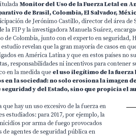
titulada
Monitor del
Uso de la Fuerza Letal en A
rativo de Brasil, Colombia, El Salvador, Méxi
icipación de Jerónimo Castillo, director del área de
de la FIP y la investigadora Manuela Suárez, encarg
o de Colombia, junto con el experto en seguridad, 
 estudio revelan que la gran mayoría de casos en que
tigados en América Latina y que en estos países no s
as, responsabilidades ni incentivos para contener s
co en la medida que
el uso ilegítimo de la fuerza 
s en la sociedad: no solo erosiona la imagen de
 seguridad y del Estado, sino que propicia el a
 que hay un uso excesivo de la fuerza en
ses estudiados: para 2017, por ejemplo, la
micidios por arma de fuego provocados
s de agentes de seguridad pública en