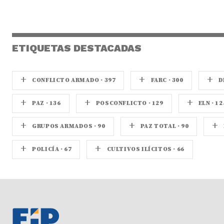
ETIQUETAS DESTACADAS
+
+
+
CONFLICTO ARMADO · 397
FARC · 300
D
+
+
+
PAZ · 136
POSCONFLICTO · 129
ELN · 12
+
+
+
GRUPOS ARMADOS · 90
PAZ TOTAL · 90
+
+
POLICÍA · 67
CULTIVOS ILÍCITOS · 66