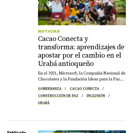
NOTICIAS
Cacao Conecta y
transforma: aprendizajes de
apostar por el cambio en el
Urabá antioqueño
En el 2021, Microsoft, la Compañía Nacional de
Chocolates y la Fundación Ideas para la Paz
(FIP), con el apoyo de USAID, se aliaron para
GOBERNANZA
CACAO CONECTA
darle vida a Cacao Conecta, una iniciativa social
CONSTRUCCIÓN DE PAZ
INCLUSIÓN
que le apostó a convertir a los y las
productoras de cacao de Turbo, Dabeiba y
URABÁ
Apartadó, en Antioquia, en agentes de cambio
y toma de decisiones en los entornos
cacaoteros y la región. Para lograrlo, Cacao
Conecta se concentró en mejorar la
productividad cacaotera, la confianza entre los
Publicado