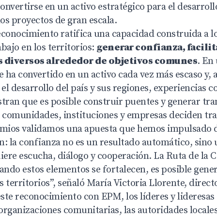
nvertirse en un activo estratégico para el desarrollo 
los proyectos de gran escala.
reconocimiento ratifica una capacidad construida a l
bajo en los territorios:
generar confianza, facilit
es diversos alrededor de objetivos comunes
. En
e ha convertido en un activo cada vez más escaso y,
l desarrollo del país y sus regiones, experiencias c
ran que es posible construir puentes y generar tr
comunidades, instituciones y empresas deciden trab
emios validamos una apuesta que hemos impulsado 
n: la confianza no es un resultado automático, sino
iere escucha, diálogo y cooperación. La Ruta de la 
ndo estos elementos se fortalecen, es posible gene
s territorios”, señaló María Victoria Llorente, directo
ste reconocimiento con EPM, los líderes y lideresas
 organizaciones comunitarias, las autoridades locale