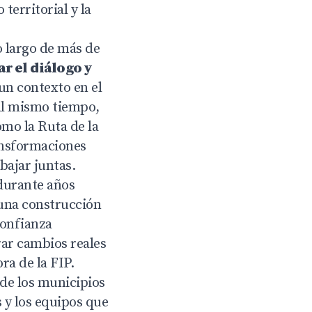
territorial y la
o largo de más de
ar el diálogo y
 un contexto en el
 al mismo tiempo,
omo la Ruta de la
ansformaciones
ajar juntas.
durante años
 una construcción
Confianza
rar cambios reales
ra de la FIP.
 de los municipios
s y los equipos que