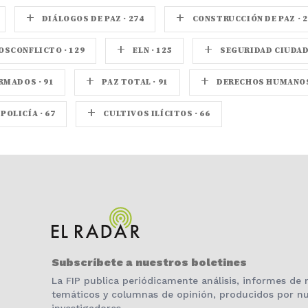
+
+
DIÁLOGOS DE PAZ · 274
CONSTRUCCIÓN DE PAZ · 2
+
+
OSCONFLICTO · 129
ELN · 125
SEGURIDAD CIUDADA
+
+
MADOS · 91
PAZ TOTAL · 91
DERECHOS HUMANOS 
+
POLICÍA · 67
CULTIVOS ILÍCITOS · 66
Subscríbete a nuestros boletines
La FIP publica periódicamente análisis, informes de
temáticos y columnas de opinión, producidos por nu