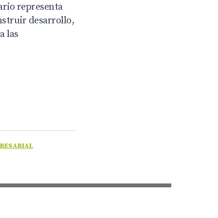
ario representa
struir desarrollo,
a las
RESARIAL