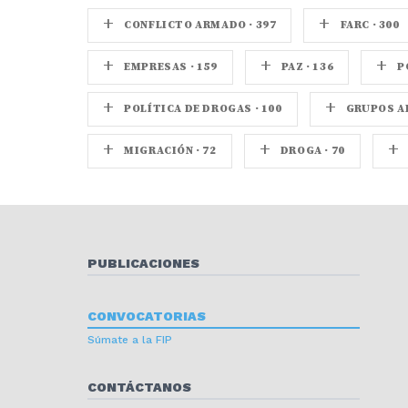
+
+
CONFLICTO ARMADO · 397
FARC · 300
+
+
+
EMPRESAS · 159
PAZ · 136
P
+
+
POLÍTICA DE DROGAS · 100
GRUPOS AR
+
+
+
MIGRACIÓN · 72
DROGA · 70
PUBLICACIONES
CONVOCATORIAS
Súmate a la FIP
CONTÁCTANOS