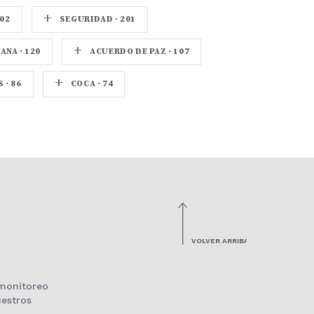
+
02
SEGURIDAD · 201
+
NA · 120
ACUERDO DE PAZ · 107
+
· 86
COCA · 74
VOLVER ARRIBA
 monitoreo
estros