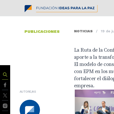
PUBLICACIONES
NOTICIAS
/
19 de j
La Ruta de la Conf
aporte a la transf
El modelo de cons
con EPM en los mu
fortalecer el diál
empresa.
AUTORE/AS